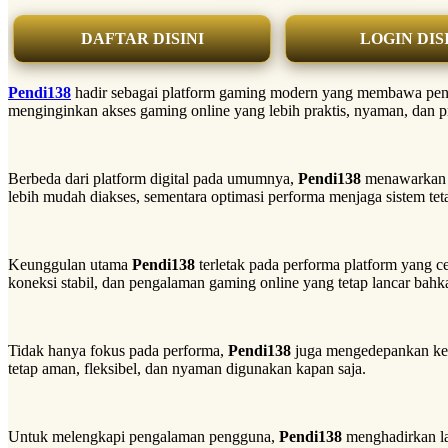
DAFTAR DISINI
LOGIN DIS
Pendi138
hadir sebagai platform gaming modern yang membawa pengal
menginginkan akses gaming online yang lebih praktis, nyaman, dan p
Berbeda dari platform digital pada umumnya,
Pendi138
menawarkan pe
lebih mudah diakses, sementara optimasi performa menjaga sistem teta
Keunggulan utama
Pendi138
terletak pada performa platform yang c
koneksi stabil, dan pengalaman gaming online yang tetap lancar bahka
Tidak hanya fokus pada performa,
Pendi138
juga mengedepankan keam
tetap aman, fleksibel, dan nyaman digunakan kapan saja.
Untuk melengkapi pengalaman pengguna,
Pendi138
menghadirkan la