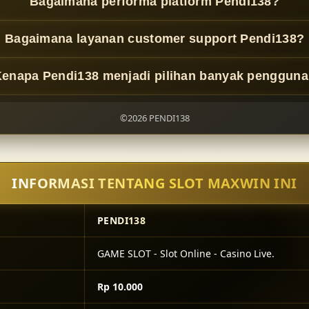
Bagaimana performa platform Pendi138?
esponsif.
rma cepat, stabil, dan ringan sehingga memberikan pengalaman
Bagaimana layanan customer support Pendi138?
ari.
di138
tersedia 24 jam dengan respon cepat, profesional, dan si
enapa Pendi138 menjadi pilihan banyak penggun
kan kombinasi sistem modern, akses cepat, performa stabil, d
.
©2026 PENDI138
INFORMASI TENTANG SLOT MAXWIN INI
PENDI138
GAME SLOT - Slot Online - Casino Live.
Rp 10.000