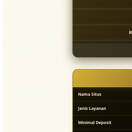
desktop dengan performa r
Pendi138
menawarkan perfo
lancar dan nyaman setiap h
Tim customer support
Pen
K
pengguna kapan saja.
Karena
Pendi138
menghadir
digital yang lebih premium
Nama Situs
Jenis Layanan
Minimal Deposit