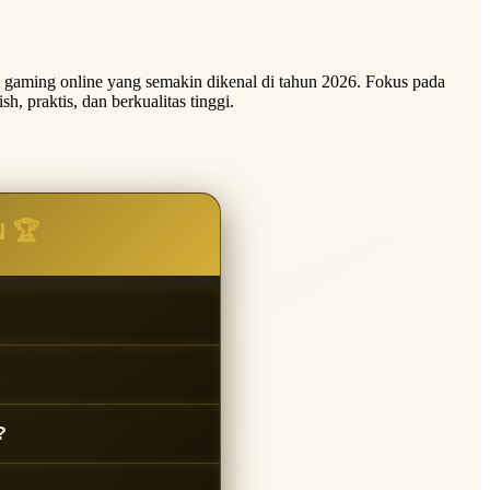
m gaming online yang semakin dikenal di tahun 2026. Fokus pada
 praktis, dan berkualitas tinggi.
 🏆
abil, dan nyaman dengan
abilitas akses dan
?
hone, tablet, hingga