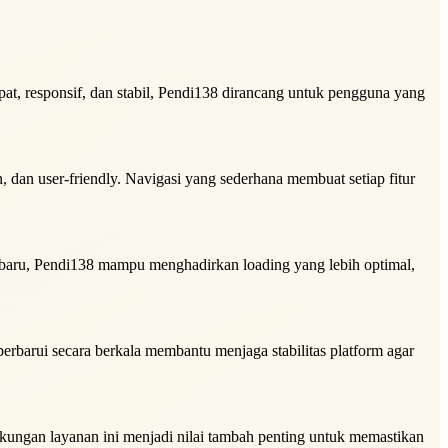
t, responsif, dan stabil, Pendi138 dirancang untuk pengguna yang
dan user-friendly. Navigasi yang sederhana membuat setiap fitur
erbaru, Pendi138 mampu menghadirkan loading yang lebih optimal,
barui secara berkala membantu menjaga stabilitas platform agar
kungan layanan ini menjadi nilai tambah penting untuk memastikan