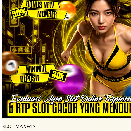
SLOT MAXWIN