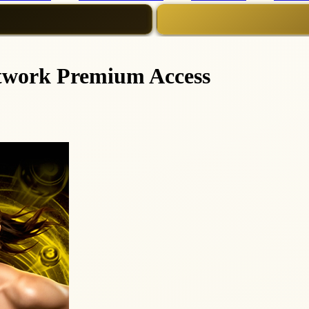
twork Premium Access