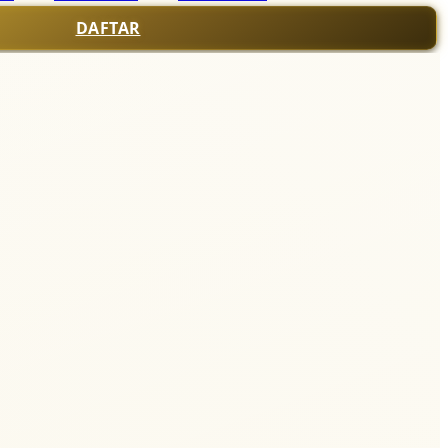
DAFTAR