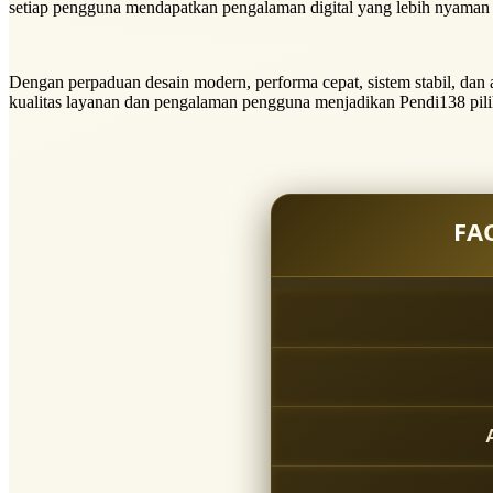
setiap pengguna mendapatkan pengalaman digital yang lebih nyaman da
Dengan perpaduan desain modern, performa cepat, sistem stabil, dan a
kualitas layanan dan pengalaman pengguna menjadikan Pendi138 piliha
FA
Pendi138
adalah platform 
sistem yang dirancang unt
Ya,
Pendi138
menggunakan s
kenyamanan pengguna seti
Tentu saja. Platform
Pendi